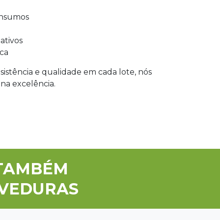
insumos
ativos
ica
istência e qualidade em cada lote, nós
na excelência.
TAMBÉM
EVEDURAS