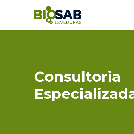
contato@biosableveduras.com
Consultoria
Especializad