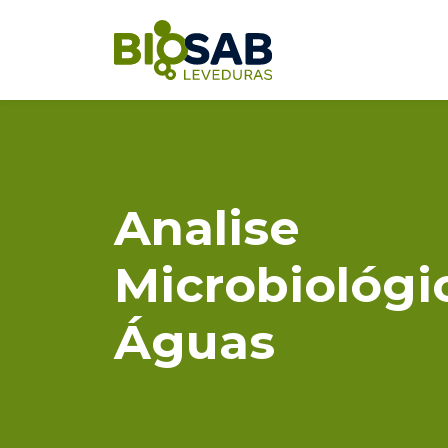
contato@biosableveduras.com
Analise
Microbiológi
Águas