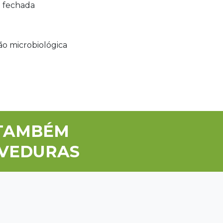
a fechada
ão microbiológica
TAMBÉM
EVEDURAS