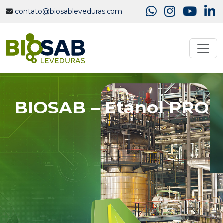
contato@biosableveduras.com
BIOSAB – Etanol PRO